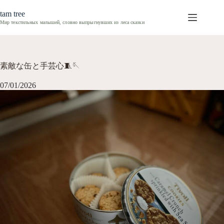
コ
tam tree
ン
Мир текстильных малышей,
словно выпрыгнувших из леса сказки
テ
ン
ツ
へ
素敵な缶と手芸心🧵🪡
ス
キ
07/01/2026
ッ
プ