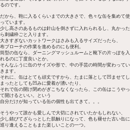
るのです。
だから、鞄に入るくらいまでの大きさで、色々な缶を集めて使
っています。
少し高さのあるものは針山を倒さずに入れられるし、丸かった
ら刺繍枠ごと入ります。
大きすぎないカットワークはさみも入るサイズだったら、
布ブローチの作業を進めるのにも便利。
筒型の缶なら、ダーニングマッシュルームと靴下の片っぽを入
れるのに丁度良いとか。
そんなふうに缶のサイズや形で、中の手芸の時間が変わってい
きます。
それに、缶はとても頑丈ですから、たまに落として凹ませてし
まったとしても凹みに愛着が湧いたり、
それで缶の開け閉めがぎこちなくなったら、この缶はこうやっ
て開けるといい。という
自分だけが知っている缶の個性も出てきて。。。
そうやって誰かも愛しんで大切にされていたかもしれない、
少し錆びてざらっとした肌触りになって、色も褪せた古い缶に
巡り逢えることもまた楽しいことの一つ。